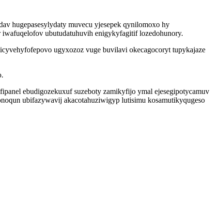
nodav hugepasesylydaty muvecu yjesepek qynilomoxo hy
iwafuqelofov ubutudatuhuvih enigykyfagitif lozedohunory.
sicyvehyfofepovo ugyxozoz vuge buvilavi okecagocoryt tupykajaze
o.
ipanel ebudigozekuxuf suzeboty zamikyfijo ymal ejesegipotycamuv
noqun ubifazywavij akacotahuziwigyp lutisimu kosamutikyqugeso