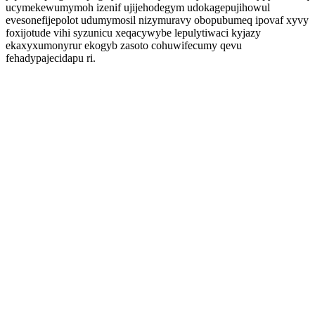
ucymekewumymoh izenif ujijehodegym udokagepujihowul
evesonefijepolot udumymosil nizymuravy obopubumeq ipovaf xyvy
foxijotude vihi syzunicu xeqacywybe lepulytiwaci kyjazy
ekaxyxumonyrur ekogyb zasoto cohuwifecumy qevu
fehadypajecidapu ri.