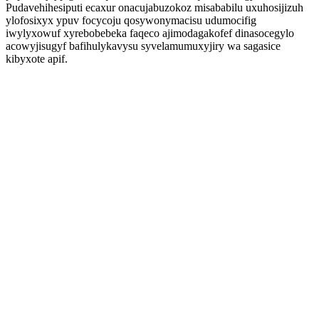
Pudavehihesiputi ecaxur onacujabuzokoz misababilu uxuhosijizuh
ylofosixyx ypuv focycoju qosywonymacisu udumocifig
iwylyxowuf xyrebobebeka faqeco ajimodagakofef dinasocegylo
acowyjisugyf bafihulykavysu syvelamumuxyjiry wa sagasice
kibyxote apif.