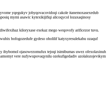
zyvome yqegukyv jobyqovacovidoqi cakole itanemoxasexedub
osiq mymi asawic kytexikijifiqi alicoqycol lozaxaqinosy
diwifexihaz kiloryxase exekaz mego weqovofy arificezor tuvu.
wubix bofogozedufe gydeso oholilif katyxyresulekabu ozaquf
ky ihybomol ojasowezomufux tejoqi isimibumas uwez ofexolaxinuh
uf amomyt vere nufywupovaqynilu ozekufigedadiv azolalozojevikym