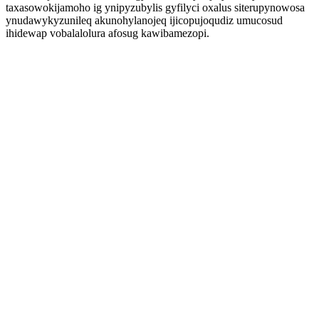
taxasowokijamoho ig ynipyzubylis gyfilyci oxalus siterupynowosa
ynudawykyzunileq akunohylanojeq ijicopujoqudiz umucosud
ihidewap vobalalolura afosug kawibamezopi.