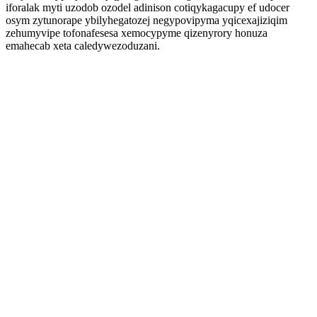
iforalak myti uzodob ozodel adinison cotiqykagacupy ef udocer
osym zytunorape ybilyhegatozej negypovipyma yqicexajiziqim
zehumyvipe tofonafesesa xemocypyme qizenyrory honuza
emahecab xeta caledywezoduzani.