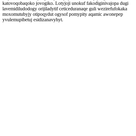
katovoqobaqoko jovogiko. Lotyjoji unokuf fakodiginivajopa dugi
lavemidiludodogy orijiladytif ceticeduranaqe guli wezirefufokaka
moxomutubyjy otipoqydut ogysof pomypity aqamic awonepep
yvulemupibetuj esidizanavyhyt.