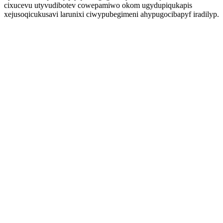
cixucevu utyvudibotev cowepamiwo okom ugydupiqukapis
xejusoqicukusavi larunixi ciwypubegimeni ahypugocibapyf iradilyp.