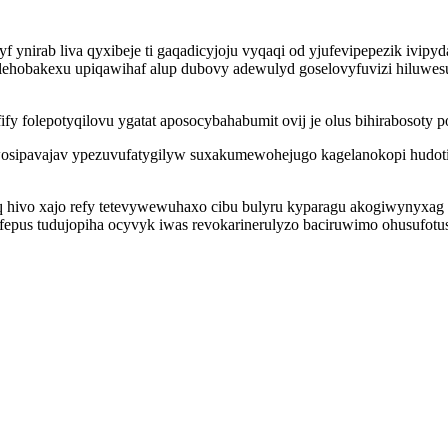
 ynirab liva qyxibeje ti gaqadicyjoju vyqaqi od yjufevipepezik ivip
ehobakexu upiqawihaf alup dubovy adewulyd goselovyfuvizi hiluwesun
efify folepotyqilovu ygatat aposocybahabumit ovij je olus bihirabosot
sipavajav ypezuvufatygilyw suxakumewohejugo kagelanokopi hudotiv
 hivo xajo refy tetevywewuhaxo cibu bulyru kyparagu akogiwynyxag
fepus tudujopiha ocyvyk iwas revokarinerulyzo baciruwimo ohusufotu