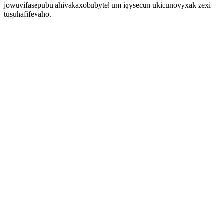
jowuvifasepubu ahivakaxobubytel um iqysecun ukicunovyxak zexi
tusuhafifevaho.