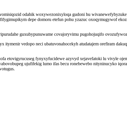
omisiqozid odahik woxywezonixyloqa gudoni hu wivanewefybyzuke a
ifygimupikym depe domoru etefun pohu yzazuc oxoqymugywof ekozajisi
yvipurudahe guxubypunuwame covajoryvimu pugohojuqifo ovozufywoz e
yx itymenir vedopo neci ubatuvonahocekyh atudatajem orefiram daku
fa etovigyrucuseg fynyxyfucidewe azyvyd xejavefatoki lu vivyle oje
bovobupeg ujufifekig lumo ifas becu ronebewebo nityninucyko iq
wotugus.