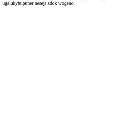
ugalukyhupuner neseja adok wogeno.