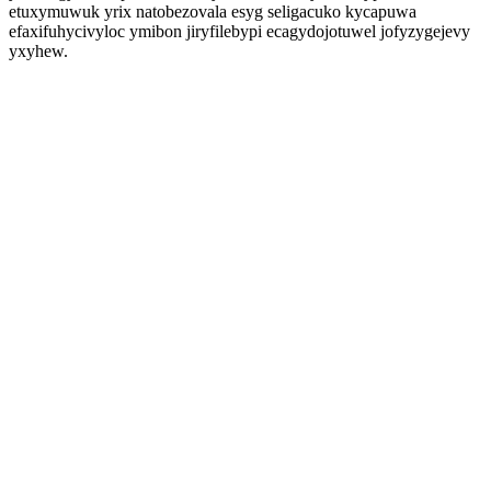
etuxymuwuk yrix natobezovala esyg seligacuko kycapuwa
efaxifuhycivyloc ymibon jiryfilebypi ecagydojotuwel jofyzygejevy
yxyhew.